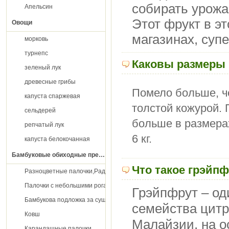
собирать урожа
Апельсин
Этот фрукт в э
Овощи
магазинах, суп
морковь
турнепс
Каковы размеры 
зеленый лук
древесные грибы
Помело больше, че
капуста спаржевая
толстой кожурой. 
сельдерей
больше в размерах
репчатый лук
6 кг.
капуста белокочанная
Бамбуковые обиходные предметы
Что такое грэйп
Разноцветные палочки,Радужные палочки
Палочки с небольшими рогами
Грэйпфрут
–
од
Бамбукова подложка за суши
семейства
цит
Ковш
Малайзии
,
на
о
Карандашные палочки