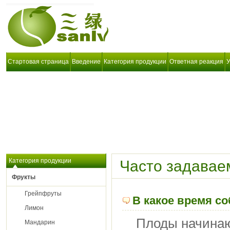
Стартовая страница
Введение
Категория продукции
Ответная реакция
У
Категория продукции
Часто задавае
Фрукты
Грейпфруты
В какое время с
Лимон
Плоды начинают
Мандарин