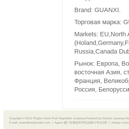
Brand: GUANXI.
Торговая марка:
G
Markets: EU,North 
(Holand,Germany,F
Russia,Canada Duba
Рынок: Европа, В
восточная Азия, с
Франция, Великоб
Россия, Белорусс
Copyright © 2011 Pinghe Sanlv Fruit Vegetable company.Powered by Xiamen Juytang Intell
E-mail:
scarts@redpomelo.com
| Адрес:
厦门市海沧区坪埕北路21号410室
| Номер теле